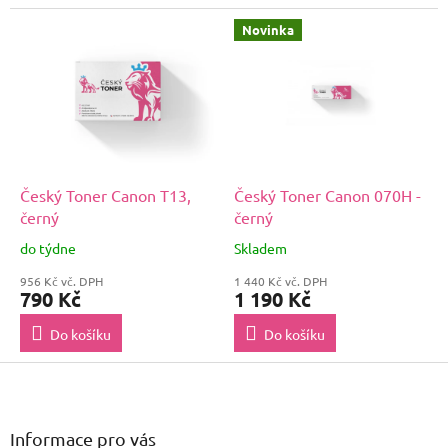
Novinka
Český Toner Canon T13,
Český Toner Canon 070H -
černý
černý
do týdne
Skladem
956 Kč vč. DPH
1 440 Kč vč. DPH
790 Kč
1 190 Kč
Do košíku
Do košíku
Z
á
p
a
Informace pro vás