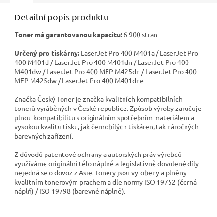
Detailní popis produktu
Toner má garantovanou kapacitu:
6 900 stran
Určený pro tiskárny:
LaserJet Pro 400 M401a / LaserJet Pro
400 M401d / LaserJet Pro 400 M401dn / LaserJet Pro 400
M401dw / LaserJet Pro 400 MFP M425dn / LaserJet Pro 400
MFP M425dw / LaserJet Pro 400 M401dne
Značka Český Toner je značka kvalitních kompatibilních
tonerů vyráběných v České republice. Způsob výroby zaručuje
plnou kompatibilitu s originálním spotřebním materiálem a
vysokou kvalitu tisku, jak černobílých tiskáren, tak náročných
barevných zařízení.
Z důvodů patentové ochrany a autorských práv výrobců
využíváme originální tělo náplně a legislativně dovolené díly -
nejedná se o dovoz z Asie. Tonery jsou vyrobeny a plněny
kvalitním tonerovým prachem a dle normy ISO 19752 (černá
náplň) / ISO 19798 (barevné náplně).