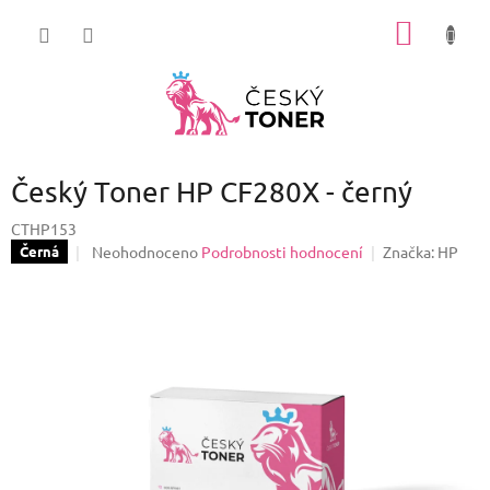
Přejít
NÁKUP
na
obsah
KOŠÍK
Český Toner HP CF280X - černý
CTHP153
Průměrné
Neohodnoceno
Podrobnosti hodnocení
Značka:
HP
Černá
hodnocení
produktu
je
0,0
z
5
hvězdiček.