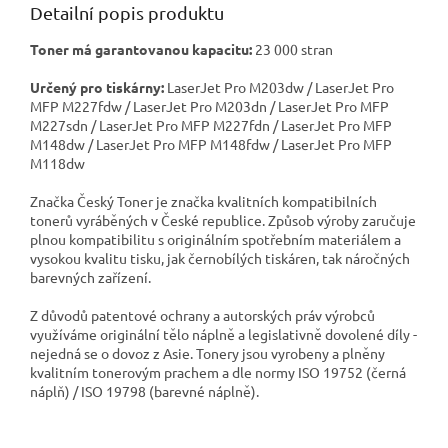
Detailní popis produktu
Toner má garantovanou kapacitu:
23 000 stran
Určený pro tiskárny:
LaserJet Pro M203dw / LaserJet Pro
MFP M227fdw / LaserJet Pro M203dn / LaserJet Pro MFP
M227sdn / LaserJet Pro MFP M227fdn / LaserJet Pro MFP
M148dw / LaserJet Pro MFP M148fdw / LaserJet Pro MFP
M118dw
Značka Český Toner je značka kvalitních kompatibilních
tonerů vyráběných v České republice. Způsob výroby zaručuje
plnou kompatibilitu s originálním spotřebním materiálem a
vysokou kvalitu tisku, jak černobílých tiskáren, tak náročných
barevných zařízení.
Z důvodů patentové ochrany a autorských práv výrobců
využíváme originální tělo náplně a legislativně dovolené díly -
nejedná se o dovoz z Asie. Tonery jsou vyrobeny a plněny
kvalitním tonerovým prachem a dle normy ISO 19752 (černá
náplň) / ISO 19798 (barevné náplně).