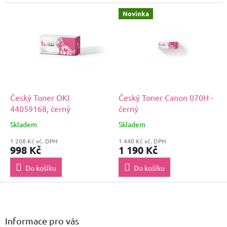
Novinka
Český Toner OKI
Český Toner Canon 070H -
44059168, černý
černý
Skladem
Skladem
1 208 Kč vč. DPH
1 440 Kč vč. DPH
998 Kč
1 190 Kč
Do košíku
Do košíku
Z
á
p
a
Informace pro vás