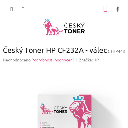
Přejít
NÁKUP
na
obsah
KOŠÍK
Český Toner HP CF232A - válec
CTHP448
Průměrné
Neohodnoceno
Podrobnosti hodnocení
Značka:
HP
hodnocení
produktu
je
0,0
z
5
hvězdiček.