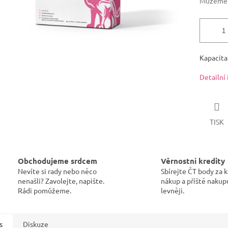
Můžeme d
Kapacita:
Detailní
TISK
Obchodujeme srdcem
Věrnostní kredity
Nevíte si rady nebo něco
Sbírejte ČT body za 
nenašli? Zavolejte, napište.
nákup a příště nakup
Rádi pomůžeme.
levněji.
s
Diskuze