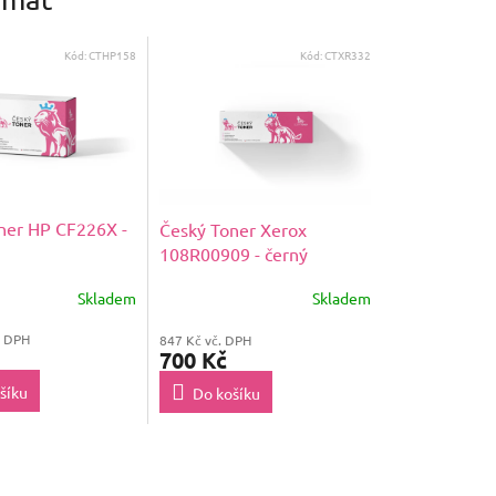
Kód:
CTHP158
Kód:
CTXR332
ner HP CF226X -
Český Toner Xerox
108R00909 - černý
Skladem
Skladem
. DPH
847 Kč vč. DPH
700 Kč
šíku
Do košíku