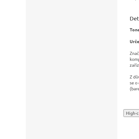
Det
Tone
Urče
Znač
komp
zaříz
Z dů
se o
(bar
High-c