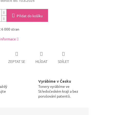
oručit do:
10.8.2026
Přidat do košíku
 6 000 stran
 informace
ZEPTAT SE
HLÍDAT
SDÍLET
Vyrábíme v Česku
každý
Tonery vyrábíme ve
ujte
Středočeském kraji a bez
porušování patentů.