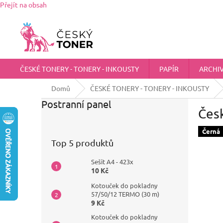
Přejít na obsah
Zákaznická podpora:
725 555 012
chci@ceskytoner.cz
ČESKÉ TONERY - TONERY - INKOUSTY
PAPÍR
ARCHI
Domů
ČESKÉ TONERY - TONERY - INKOUSTY
Postranní panel
Čes
Černá
Top 5 produktů
Sešit A4 - 423x
10 Kč
Kotouček do pokladny
57/50/12 TERMO (30 m)
9 Kč
Kotouček do pokladny