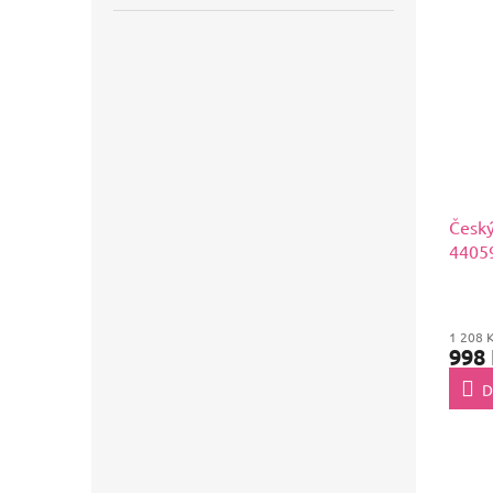
Český
44059
1 208 
998
D