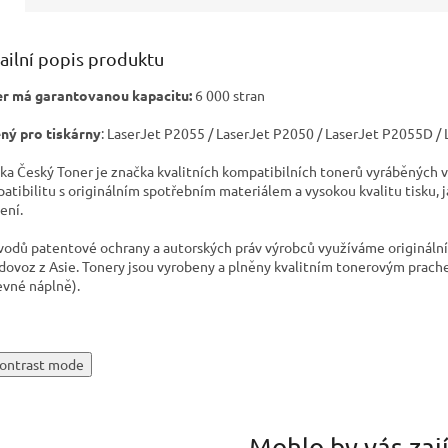
ailní popis produktu
r má garantovanou kapacitu:
6 000 stran
ný pro tiskárny
: LaserJet P2055 / LaserJet P2050 / LaserJet P2055D 
ka Český Toner je značka kvalitních kompatibilních tonerů vyráběných v
atibilitu s originálním spotřebním materiálem a vysokou kvalitu tisku, 
ení.
vodů patentové ochrany a autorských práv výrobců využíváme originální t
 dovoz z Asie. Tonery jsou vyrobeny a plněny kvalitním tonerovým prach
evné náplně).
ontrast mode
Mohlo by vás zaj