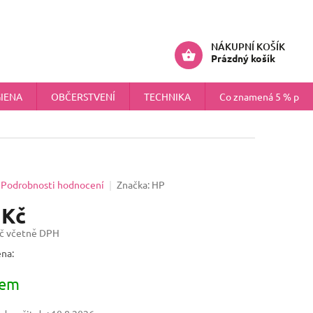
ÚDAJŮ
NÁHRADNÍ PLNĚNÍ PRO FIRMY
Přihlášení
NÁKUPNÍ KOŠÍK
Prázdný košík
IENA
OBČERSTVENÍ
TECHNIKA
Co znamená 5 % pokr
Podrobnosti hodnocení
Značka:
HP
 Kč
č včetně DPH
na:
dem