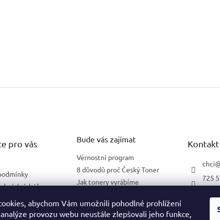
Bude vás zajímat
e pro vás
Kontakt
Věrnostní program
chci
8 důvodů proč Český Toner
podmínky
725 5
Jak tonery vyrábíme
obních údajů
602 2
Co znamená 5 % pokrytí
lnění pro firmy
ookies, abychom Vám umožnili pohodlné prohlížení
 analýze provozu webu neustále zlepšovali jeho funkce,