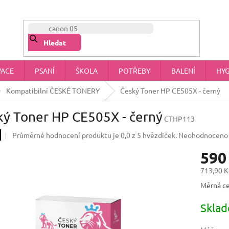
NÁŠ PŘÍBĚH
OBCHODNÍ PODMÍNKY
OCHRANA OSOBNÍCH 
Hledat
VACE
PSANÍ
ŠKOLA
POTŘEBY
BALENÍ
HYG
Kompatibilní ČESKÉ TONERY
Český Toner HP CE505X - černý
ký Toner HP CE505X - černý
CTHP113
Průměrné hodnocení produktu je 0,0 z 5 hvězdiček.
Neohodnoceno
590
713,90 K
Měrná ce
Skla