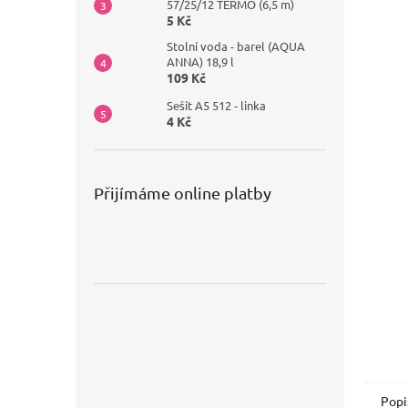
57/25/12 TERMO (6,5 m)
5 Kč
Stolní voda - barel (AQUA
ANNA) 18,9 l
109 Kč
Sešit A5 512 - linka
4 Kč
Přijímáme online platby
Popi