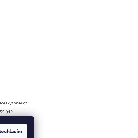
@
ceskytoner.cz
55 012
21 661
Souhlasím