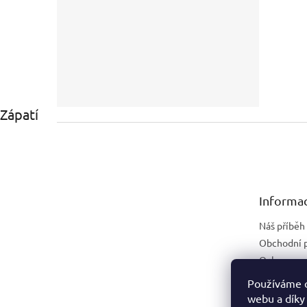
Zápatí
Informac
Náš příběh
Obchodní 
Ochrana os
Náhradní p
Používáme c
webu a díky