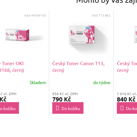
Kód:
44059168
Kód:
T13 BK2
 Toner OKI
Český Toner Canon T13,
Český To
168, černý
černý
černý
Skladem
do týdne
Kč vč. DPH
956 Kč vč. DPH
1 016 Kč vč
 Kč
790 Kč
840 Kč
o košíku
Do košíku
Do ko