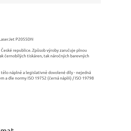
/ LaserJet P2055DN
 České republice. Způsob výroby zaručuje plnou
jak černobílých tiskáren, tak náročných barevných
ělo náplně a legislativně dovolené díly - nejedná
em a dle normy ISO 19752 (černá náplň) / ISO 19798
ímat