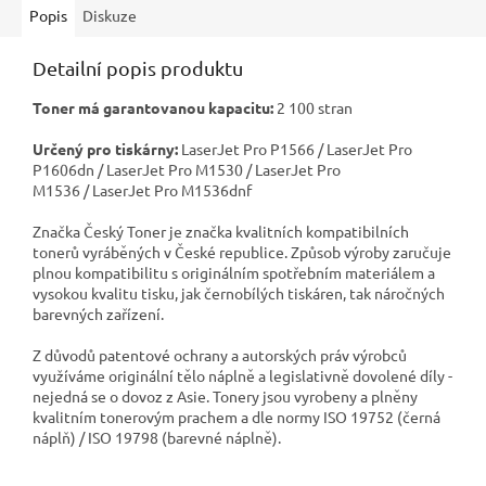
Popis
Diskuze
Detailní popis produktu
Toner má garantovanou kapacitu:
2 100 stran
Určený pro tiskárny:
LaserJet Pro P1566 / LaserJet Pro
P1606dn / LaserJet Pro M1530 / LaserJet Pro
M1536 / LaserJet Pro M1536dnf
Značka Český Toner je značka kvalitních kompatibilních
tonerů vyráběných v České republice. Způsob výroby zaručuje
plnou kompatibilitu s originálním spotřebním materiálem a
vysokou kvalitu tisku, jak černobílých tiskáren, tak náročných
barevných zařízení.
Z důvodů patentové ochrany a autorských práv výrobců
využíváme originální tělo náplně a legislativně dovolené díly -
nejedná se o dovoz z Asie. Tonery jsou vyrobeny a plněny
kvalitním tonerovým prachem a dle normy ISO 19752 (černá
náplň) / ISO 19798 (barevné náplně).