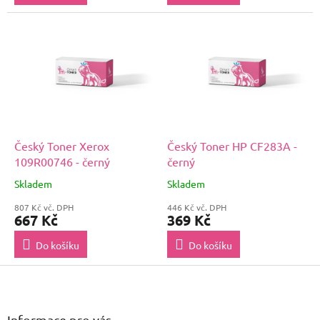
Český Toner Xerox
Český Toner HP CF283A -
109R00746 - černý
černý
Skladem
Skladem
807 Kč vč. DPH
446 Kč vč. DPH
667 Kč
369 Kč
Do košíku
Do košíku
Z
á
p
a
Informace pro vás