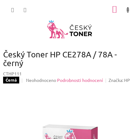
Přejít
NÁKUP
na
obsah
KOŠÍK
Český Toner HP CE278A / 78A -
černý
CTHP111
Průměrné
Neohodnoceno
Podrobnosti hodnocení
Značka:
HP
Černá
hodnocení
produktu
je
0,0
z
5
hvězdiček.