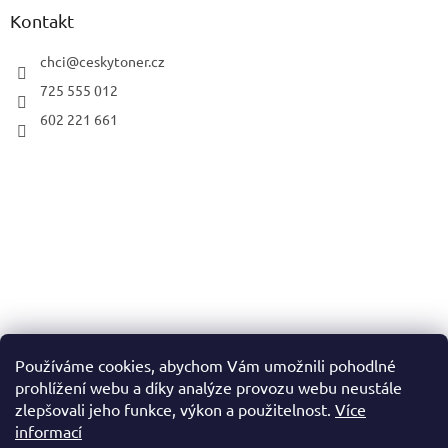
Kontakt
chci
@
ceskytoner.cz
725 555 012
602 221 661
Používáme cookies, abychom Vám umožnili pohodlné
prohlížení webu a díky analýze provozu webu neustále
zlepšovali jeho funkce, výkon a použitelnost.
Více
informací