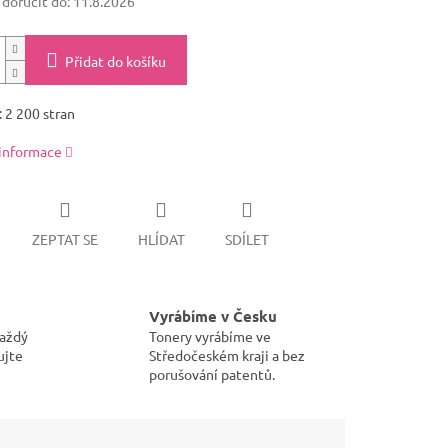
oručit do:
11.8.2026
Přidat do košíku
 2 200 stran
 informace
ZEPTAT SE
HLÍDAT
SDÍLET
Vyrábíme v Česku
každý
Tonery vyrábíme ve
ujte
Středočeském kraji a bez
porušování patentů.