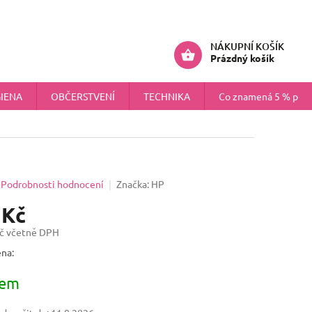
ÚDAJŮ
NÁHRADNÍ PLNĚNÍ PRO FIRMY
Přihlášení
NÁKUPNÍ KOŠÍK
Prázdný košík
IENA
OBČERSTVENÍ
TECHNIKA
Co znamená 5 % pokr
Podrobnosti hodnocení
Značka:
HP
 Kč
č včetně DPH
na:
dem