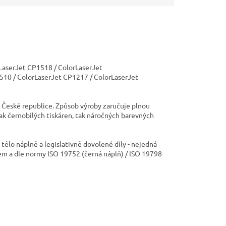
LaserJet CP1518 / ColorLaserJet
510 / ColorLaserJet CP1217 / ColorLaserJet
 České republice. Způsob výroby zaručuje plnou
jak černobílých tiskáren, tak náročných barevných
ělo náplně a legislativně dovolené díly - nejedná
em a dle normy ISO 19752 (černá náplň) / ISO 19798