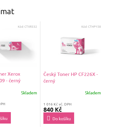
ímat
Kód:
CTXR332
Kód:
CTHP158
ner Xerox
Český Toner HP CF226X -
9 - černý
černý
Skladem
Skladem
DPH
1 016 Kč vč. DPH
840 Kč
šíku
Do košíku