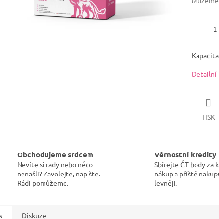
Můžeme d
Kapacita:
Detailní
TISK
Obchodujeme srdcem
Věrnostní kredity
Nevíte si rady nebo něco
Sbírejte ČT body za 
nenašli? Zavolejte, napište.
nákup a příště nakup
Rádi pomůžeme.
levněji.
s
Diskuze