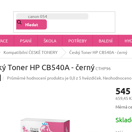
NÁŠ PŘÍBĚH
OBCHODNÍ PODMÍNKY
OCHRANA OSOBNÍCH 
Hledat
VACE
PSANÍ
ŠKOLA
POTŘEBY
BALENÍ
HYG
Kompatibilní ČESKÉ TONERY
Český Toner HP CB540A - černý
ký Toner HP CB540A - černý
CTHP96
Průměrné hodnocení produktu je 0,0 z 5 hvězdiček.
Neohodnoceno
545
659,45 K
Měrná ce
Skla