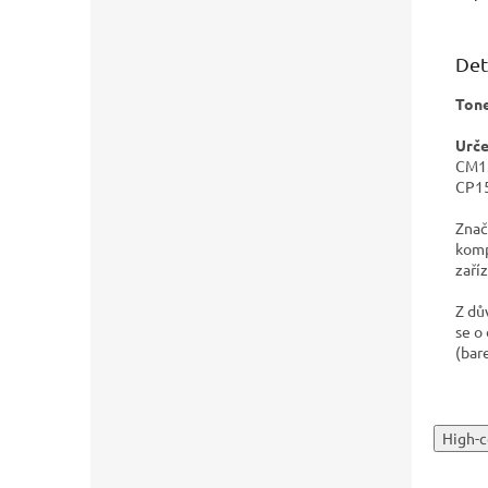
Det
Tone
Urče
CM13
CP1
Znač
komp
zaříz
Z dů
se o
(bar
High-c