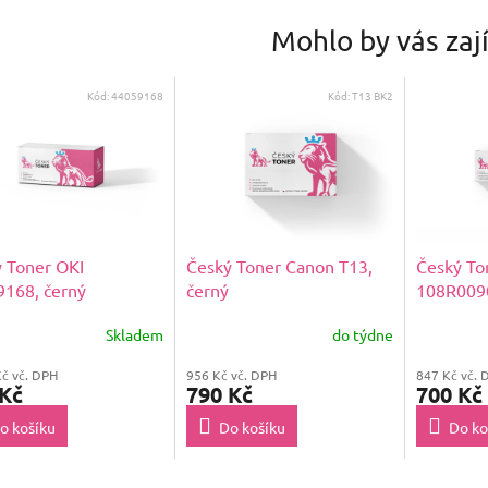
Mohlo by vás zaj
Kód:
44059168
Kód:
T13 BK2
 Toner OKI
Český Toner Canon T13,
Český To
168, černý
černý
108R0090
Skladem
do týdne
Kč vč. DPH
956 Kč vč. DPH
847 Kč vč. 
 Kč
790 Kč
700 Kč
o košíku
Do košíku
Do ko