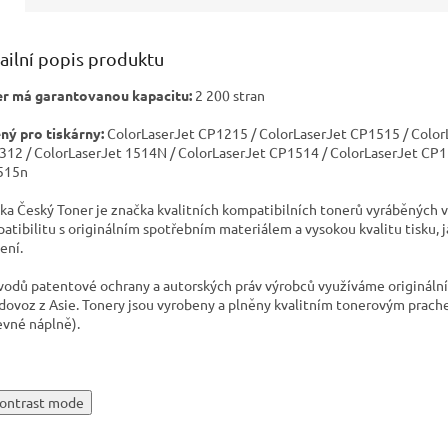
ailní popis produktu
r má garantovanou kapacitu:
2 200 stran
ný pro tiskárny:
ColorLaserJet CP1215 / ColorLaserJet CP1515 / Color
12 / ColorLaserJet 1514N / ColorLaserJet CP1514 / ColorLaserJet CP1
515n
ka Český Toner je značka kvalitních kompatibilních tonerů vyráběných v
atibilitu s originálním spotřebním materiálem a vysokou kvalitu tisku, 
ení.
vodů patentové ochrany a autorských práv výrobců využíváme originální t
 dovoz z Asie. Tonery jsou vyrobeny a plněny kvalitním tonerovým prach
evné náplně).
ontrast mode