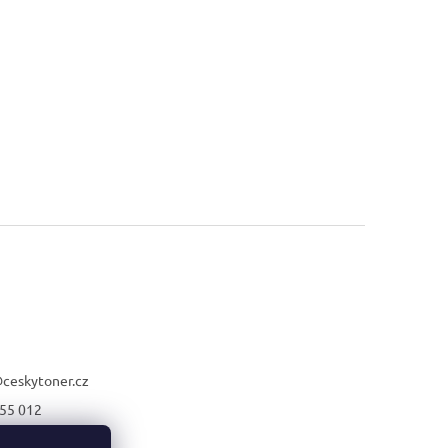
@
ceskytoner.cz
55 012
21 661