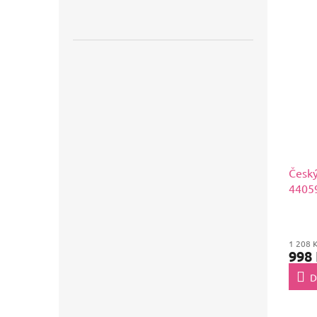
Český
44059
1 208 
998
D