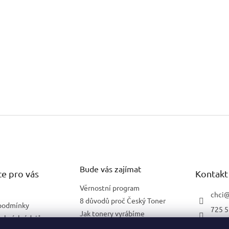
Bude vás zajímat
e pro vás
Kontakt
Věrnostní program
chci
8 důvodů proč Český Toner
podmínky
725 5
Jak tonery vyrábíme
obních údajů
602 2
Co znamená 5 % pokrytí