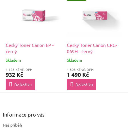
Český Toner Canon EP -
Český Toner Canon CRG-
černý
069H - černý
Skladem
Skladem
1 128 Kč vč. DPH
1 803 Kč vč. DPH
932 Kč
1 490 Kč
Do košíku
Do košíku
Z
á
p
a
Informace pro vás
t
Náš příběh
í