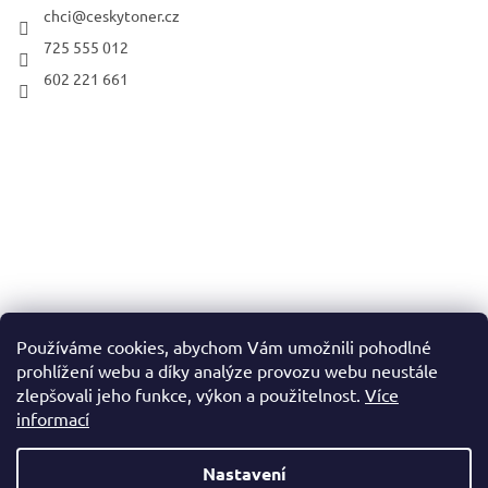
chci
@
ceskytoner.cz
725 555 012
602 221 661
Používáme cookies, abychom Vám umožnili pohodlné
prohlížení webu a díky analýze provozu webu neustále
zlepšovali jeho funkce, výkon a použitelnost.
Více
informací
Nastavení
Vytvořil Shoptet