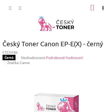
Přejít
NÁKUP
na
obsah
KOŠÍK
Český Toner Canon EP-E(X) - černý
CTCN186
Průměrné
Neohodnoceno
Podrobnosti hodnocení
Černá
hodnocení
Značka:
Canon
produktu
je
0,0
z
5
hvězdiček.