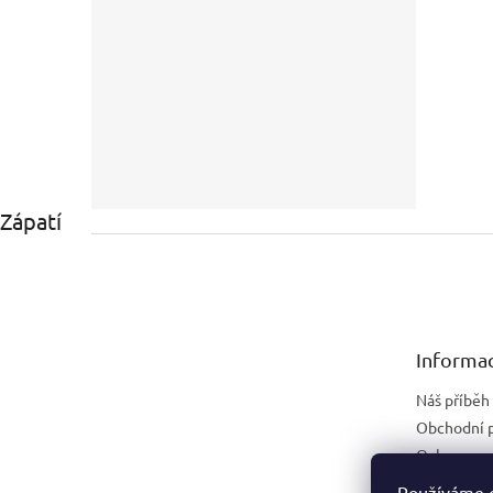
Zápatí
Informac
Náš příběh
Obchodní 
Ochrana os
Náhradní p
Používáme c