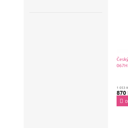
Český
067H 
1 053 
870
D