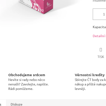
Můžeme d
Kapacita:
Detailní
TISK
Obchodujeme srdcem
Věrnostní kredity
Nevíte si rady nebo něco
Sbírejte ČT body za 
nenašli? Zavolejte, napište.
nákup a příště nakup
Rádi pomůžeme.
levněji.
s
Diskuze