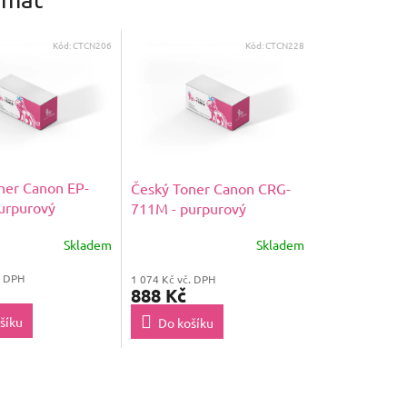
Kód:
CTCN206
Kód:
CTCN228
ner Canon EP-
Český Toner Canon CRG-
urpurový
711M - purpurový
Skladem
Skladem
. DPH
1 074 Kč vč. DPH
888 Kč
šíku
Do košíku