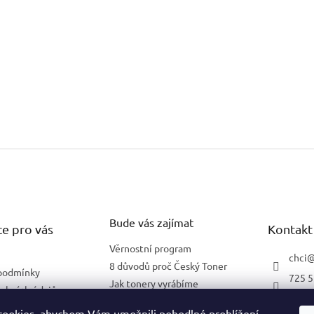
Bude vás zajímat
e pro vás
Kontakt
Věrnostní program
chci
8 důvodů proč Český Toner
podmínky
725 5
Jak tonery vyrábíme
obních údajů
602 2
Co znamená 5 % pokrytí
lnění pro firmy
ookies, abychom Vám umožnili pohodlné prohlížení