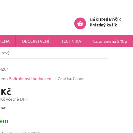
ÚDAJŮ
NÁHRADNÍ PLNĚNÍ PRO FIRMY
Přihlášení
NÁKUPNÍ KOŠÍK
Prázdný košík
IENA
OBČERSTVENÍ
TECHNIKA
Co znamená 5 % pokr
urový
N201
ceno
Podrobnosti hodnocení
Značka:
Canon
 Kč
 Kč včetně DPH
na:
dem