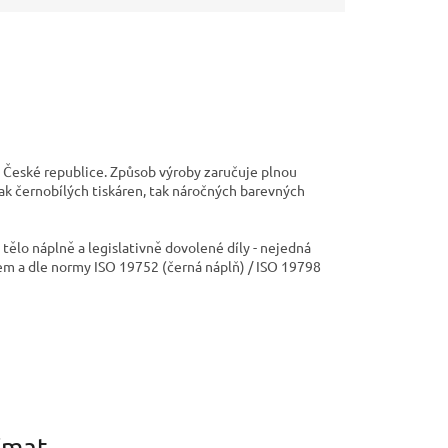
 České republice. Způsob výroby zaručuje plnou
jak černobílých tiskáren, tak náročných barevných
ělo náplně a legislativně dovolené díly - nejedná
em a dle normy ISO 19752 (černá náplň) / ISO 19798
ímat