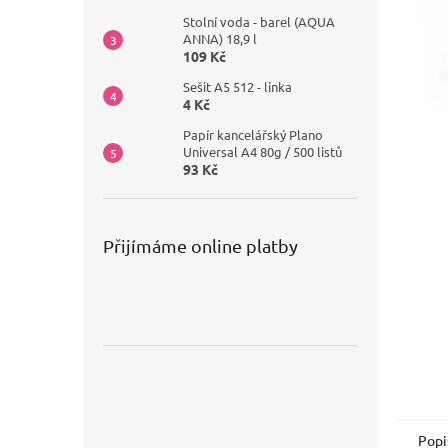
Stolní voda - barel (AQUA
ANNA) 18,9 l
109 Kč
Sešit A5 512 - linka
4 Kč
Papír kancelářský Plano
Universal A4 80g / 500 listů
93 Kč
Přijímáme online platby
Popi