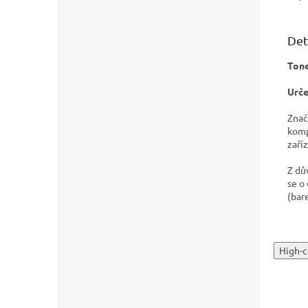
Det
Tone
Urče
Znač
komp
zaříz
Z dů
se o
(bar
High-c