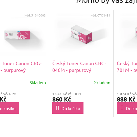
Kód:
5104C003
Kód:
CTCN431
 Toner Canon CRG-
Český Toner Canon CRG-
Český To
- purpurový
046M - purpurový
701M - p
Skladem
Skladem
Kč vč. DPH
1 041 Kč vč. DPH
1 074 Kč vč
 Kč
860 Kč
888 Kč
o košíku
Do košíku
Do ko