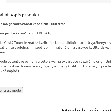
ailní popis produktu
r má garantovanou kapacitu:
6 000 stran
ný pro tiskárny:
Canon LBP2410
ka Český Toner je značka kvalitních kompatibilních tonerů vyráběných v
atibilitu s originálním spotřebním materiálem a vysokou kvalitu tisku, 
ení.
vodů patentové ochrany a autorských práv výrobců využíváme originální t
 dovoz z Asie. Tonery jsou vyrobeny a plněny kvalitním tonerovým prach
evné náplně).
ontrast mode
Mohlo by vás zaj