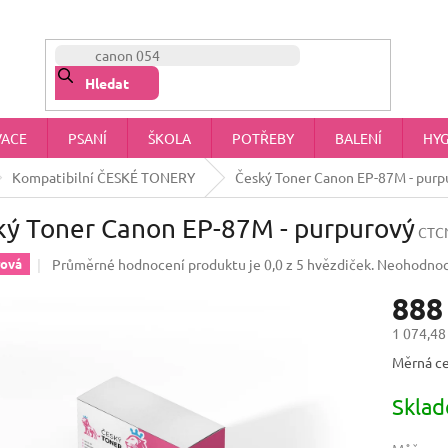
NÁŠ PŘÍBĚH
OBCHODNÍ PODMÍNKY
OCHRANA OSOBNÍCH 
Hledat
VACE
PSANÍ
ŠKOLA
POTŘEBY
BALENÍ
HYG
Kompatibilní ČESKÉ TONERY
Český Toner Canon EP-87M - purp
ký Toner Canon EP-87M - purpurový
CTC
Průměrné hodnocení produktu je 0,0 z 5 hvězdiček.
Neohodno
rová
888
1 074,48
Měrná ce
Skla