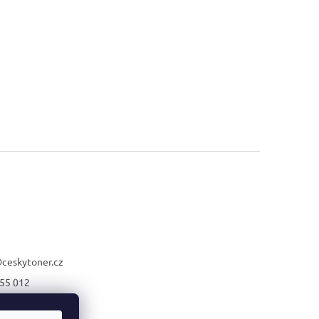
@
ceskytoner.cz
55 012
21 661