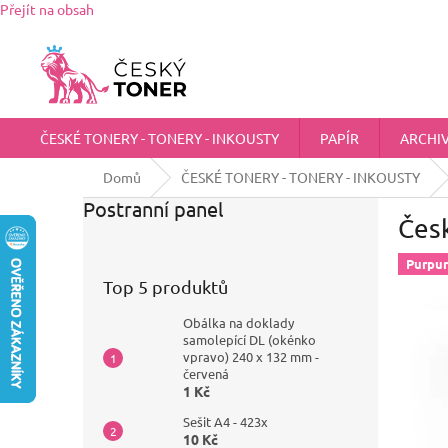
Přejít na obsah
Zákaznická podpora:
725 555 012
chci@ceskytoner.cz
ČESKÉ TONERY - TONERY - INKOUSTY
PAPÍR
ARCHI
Domů
ČESKÉ TONERY - TONERY - INKOUSTY
Postranní panel
Čes
Purpu
Top 5 produktů
Obálka na doklady
samolepící DL (okénko
vpravo) 240 x 132 mm -
červená
1 Kč
Sešit A4 - 423x
10 Kč