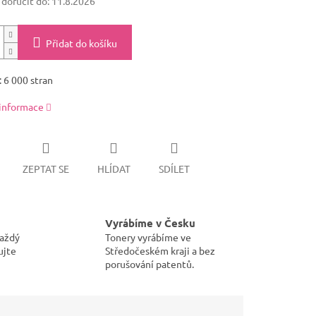
oručit do:
11.8.2026
Přidat do košíku
 6 000 stran
 informace
ZEPTAT SE
HLÍDAT
SDÍLET
Vyrábíme v Česku
každý
Tonery vyrábíme ve
ujte
Středočeském kraji a bez
porušování patentů.