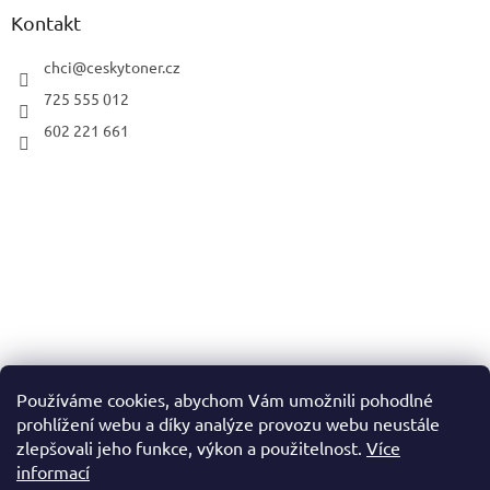
Kontakt
chci
@
ceskytoner.cz
725 555 012
602 221 661
Používáme cookies, abychom Vám umožnili pohodlné
prohlížení webu a díky analýze provozu webu neustále
zlepšovali jeho funkce, výkon a použitelnost.
Více
informací