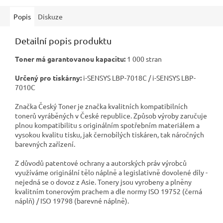
Popis
Diskuze
Detailní popis produktu
Toner má garantovanou kapacitu:
1 000 stran
Určený pro tiskárny:
i-SENSYS LBP-7018C / i-SENSYS LBP-
7010C
Značka Český Toner je značka kvalitních kompatibilních
tonerů vyráběných v České republice. Způsob výroby zaručuje
plnou kompatibilitu s originálním spotřebním materiálem a
vysokou kvalitu tisku, jak černobílých tiskáren, tak náročných
barevných zařízení.
Z důvodů patentové ochrany a autorských práv výrobců
využíváme originální tělo náplně a legislativně dovolené díly -
nejedná se o dovoz z Asie. Tonery jsou vyrobeny a plněny
kvalitním tonerovým prachem a dle normy ISO 19752 (černá
náplň) / ISO 19798 (barevné náplně).