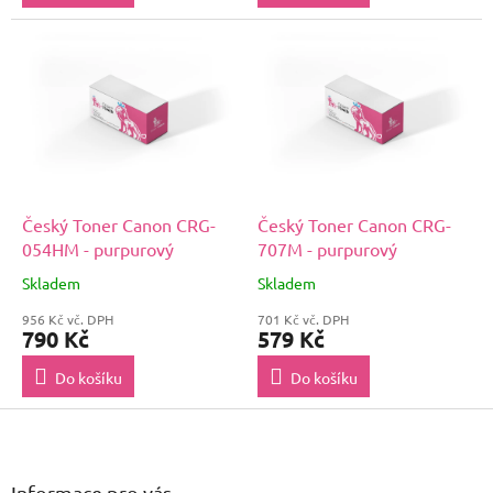
Český Toner Canon CRG-
Český Toner Canon CRG-
054HM - purpurový
707M - purpurový
Skladem
Skladem
956 Kč vč. DPH
701 Kč vč. DPH
790 Kč
579 Kč
Do košíku
Do košíku
Z
á
p
a
Informace pro vás