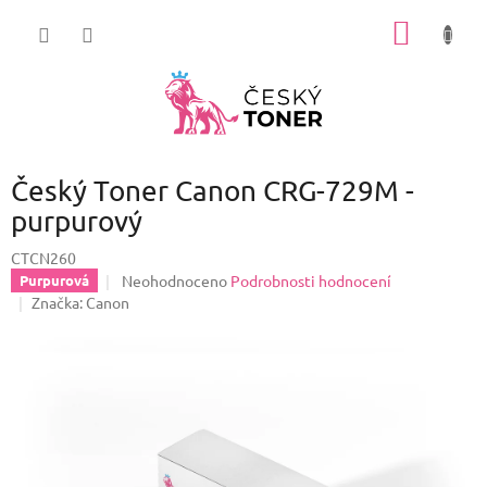
Přejít
NÁKUP
na
obsah
KOŠÍK
Český Toner Canon CRG-729M -
purpurový
CTCN260
Průměrné
Neohodnoceno
Podrobnosti hodnocení
Purpurová
hodnocení
Značka:
Canon
produktu
je
0,0
z
5
hvězdiček.