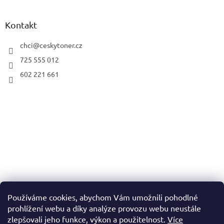
Kontakt
chci
@
ceskytoner.cz
725 555 012
602 221 661
Používáme cookies, abychom Vám umožnili pohodlné
prohlížení webu a díky analýze provozu webu neustále
zlepšovali jeho funkce, výkon a použitelnost.
Více