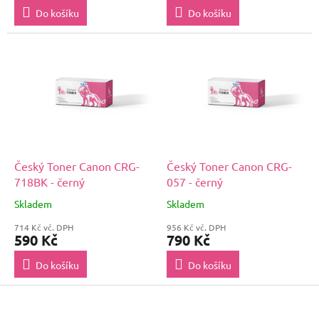
Do košíku
Do košíku
Český Toner Canon CRG-
Český Toner Canon CRG-
718BK - černý
057 - černý
Skladem
Skladem
714 Kč vč. DPH
956 Kč vč. DPH
590 Kč
790 Kč
Do košíku
Do košíku
Z
á