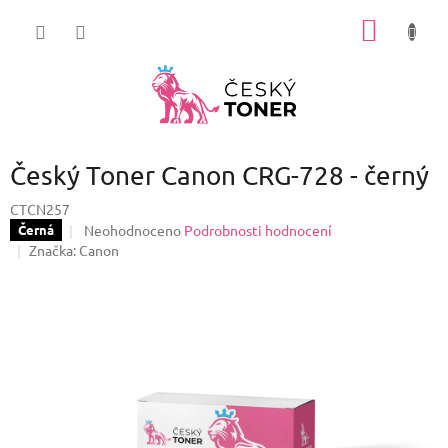
Přejít
NÁKUP
na
obsah
KOŠÍK
Český Toner Canon CRG-728 - černý
CTCN257
Průměrné
Neohodnoceno
Podrobnosti hodnocení
Černá
hodnocení
Značka:
Canon
produktu
je
0,0
z
5
hvězdiček.