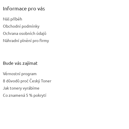
p
a
Informace pro vás
t
Náš příběh
í
Obchodní podmínky
Ochrana osobních údajů
Náhradní plnění pro firmy
Bude vás zajímat
Věrnostní program
8 důvodů proč Český Toner
Jak tonery vyrábíme
Co znamená 5 % pokrytí