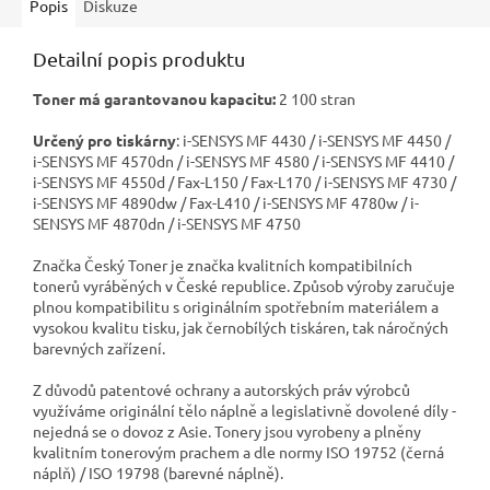
Popis
Diskuze
Detailní popis produktu
Toner má garantovanou kapacitu:
2 100 stran
Určený pro tiskárny
: i-SENSYS MF 4430 / i-SENSYS MF 4450 /
i-SENSYS MF 4570dn / i-SENSYS MF 4580 / i-SENSYS MF 4410 /
i-SENSYS MF 4550d / Fax-L150 / Fax-L170 / i-SENSYS MF 4730 /
i-SENSYS MF 4890dw / Fax-L410 / i-SENSYS MF 4780w / i-
SENSYS MF 4870dn / i-SENSYS MF 4750
Značka Český Toner je značka kvalitních kompatibilních
tonerů vyráběných v České republice. Způsob výroby zaručuje
plnou kompatibilitu s originálním spotřebním materiálem a
vysokou kvalitu tisku, jak černobílých tiskáren, tak náročných
barevných zařízení.
Z důvodů patentové ochrany a autorských práv výrobců
využíváme originální tělo náplně a legislativně dovolené díly -
nejedná se o dovoz z Asie. Tonery jsou vyrobeny a plněny
kvalitním tonerovým prachem a dle normy ISO 19752 (černá
náplň) / ISO 19798 (barevné náplně).