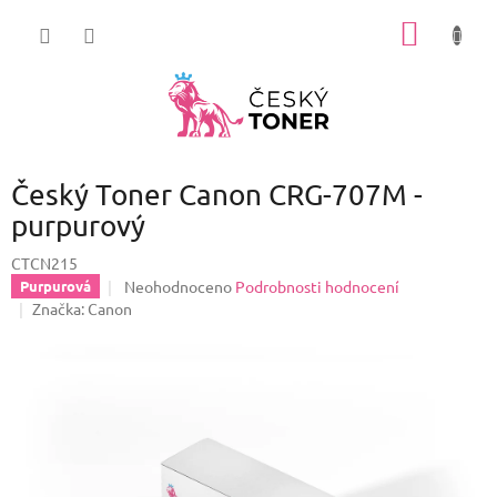
Přejít
NÁKUP
na
obsah
KOŠÍK
Český Toner Canon CRG-707M -
purpurový
CTCN215
Průměrné
Neohodnoceno
Podrobnosti hodnocení
Purpurová
hodnocení
Značka:
Canon
produktu
je
0,0
z
5
hvězdiček.