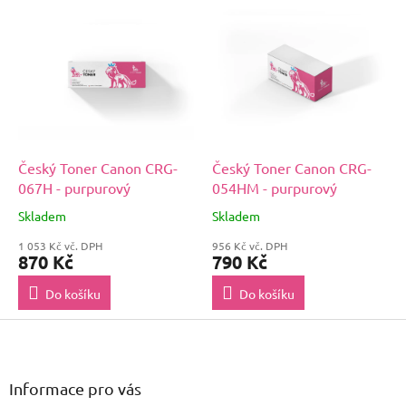
Český Toner Canon CRG-
Český Toner Canon CRG-
067H - purpurový
054HM - purpurový
Skladem
Skladem
1 053 Kč vč. DPH
956 Kč vč. DPH
870 Kč
790 Kč
Do košíku
Do košíku
Z
á
p
a
Informace pro vás